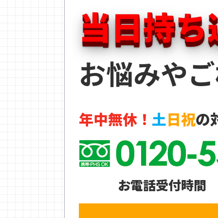
当日持ち
お悩みやご
年中無休！
土
日祝
の
お電話受付時間 9: